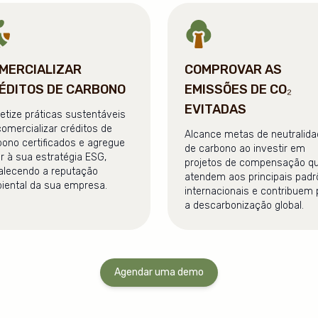
MERCIALIZAR
COMPROVAR AS
ÉDITOS DE CARBONO
EMISSÕES DE CO₂
EVITADAS
etize práticas sustentáveis
comercializar créditos de
Alcance metas de neutralid
bono certificados e agregue
de carbono ao investir em
or à sua estratégia ESG,
projetos de compensação q
talecendo a reputação
atendem aos principais pad
iental da sua empresa.
internacionais e contribuem 
a descarbonização global.
Agendar uma demo