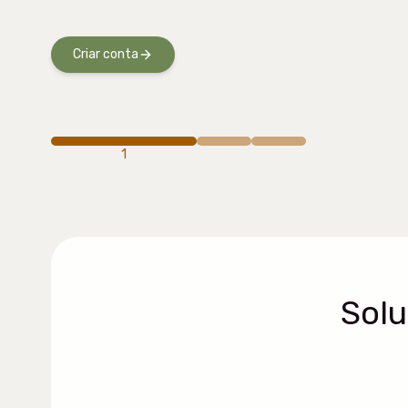
Criar conta
1
Sol