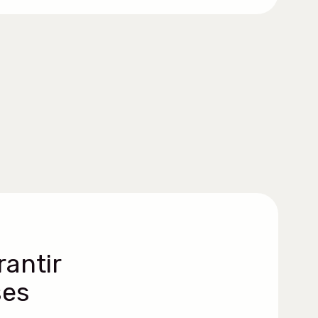
antir
ses