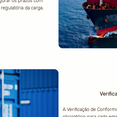
gurar os prazos com
regulatória da carga.
Verific
A Verificação de Confor
obrigatório para cada em