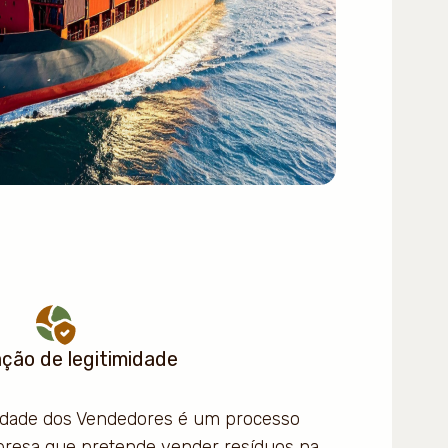
ação de legitimidade
midade dos Vendedores é um processo
presa que pretende vender resíduos na